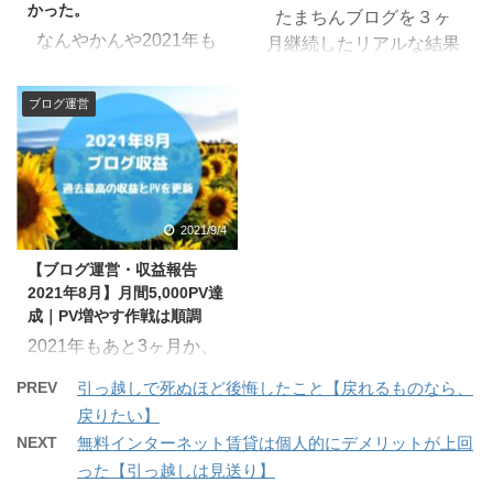
かった。
たまちんブログを３ヶ
なりたい。 Twitter（＠ケ
す。
先月、2021年11
なんやかんや2021年も
月継続したリアルな結果
ロ太） Instagram（＠ケ
月（10ヶ月目）の運営報
あと一か月。きょうも僕
を知りたいな。 そんな
ロ太） けろたそブログ
告 けろたそ非正規カエ
はブログを書いてる。 そ
質問にお答えします。
は簡単じゃない！！笑
ルのケロ太です。Kerota
ブログ運営
んな感じで今回も、ブロ
けろたそどうも会社で働
関連記事 ＞＞3ヶ月本気
blogを運営しています。
グの収益・PVを報告し
きつつ、副業でブログを
でブログを更新して分か
その他、Twitterとインス
ていく。 けろたそけろ
してるケロと申します。
った「ブログが続かない
タグラムもしてます。
たそです。Kerotaso Blog
ブログで収益を得て、
理由 ...
クリックしてジ ...
を運営しています。その
会社に頼らない個人で力
2021/9/4
他、Twitterとインスタグ
をもち自由になりたい。
【ブログ運営・収益報告
ラムもしてます。 クリッ
主に早起きして、朝の
2021年8月】月間5,000PV達
クしてジャンプ！ 月間ア
時間を使いブログ書いて
成｜PV増やす作戦は順調
クセス数と収益 過去一年
ます。 そんな思いでブ
2021年もあと3ヶ月か、
のPVと収益 期間 PV数
ログを3ヶ月続けてみた
信じられん。 また今月も
収益（円） 更新記事数
ので、その結果を報告し
PREV
引っ越しで死ぬほど後悔したこと【戻れるものなら、
無事生きることができま
2020年11月 590 0 11
ます。 期間は2020年3
戻りたい】
した。ありがとうござい
2020年12月 558 32 11
月1日〜2020年6月19
NEXT
無料インターネット賃貸は個人的にデメリットが上回
ます。 8月も本業をしつ
2021年1月 882 97 9
日。 ここまでやっ ...
った【引っ越しは見送り】
つ副業のブログを淡々と
2021年2月 939 0 ...