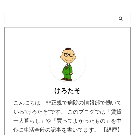
書いてまいりました。 お
かげさまで継続できとり
ます。 というわけで恒
例のブログ運営報告をし
ていきたいと思います。
けろたそけろたそで
す。Kerotaso Blogを運営
しています。その他、
Twitterとインスタグラム
もしてます。 クリック
してジャンプ！ 月間アク
セス数と収益 過去一年の
けろたそ
PVと収益 期間 PV数 ...
こんにちは。非正規で病院の情報部で働いて
いる”けろたそ”です。 このブログでは「賃貸
一人暮らし」や「買ってよかったもの」を中
心に生活全般の記事を書いてます。 【経歴】