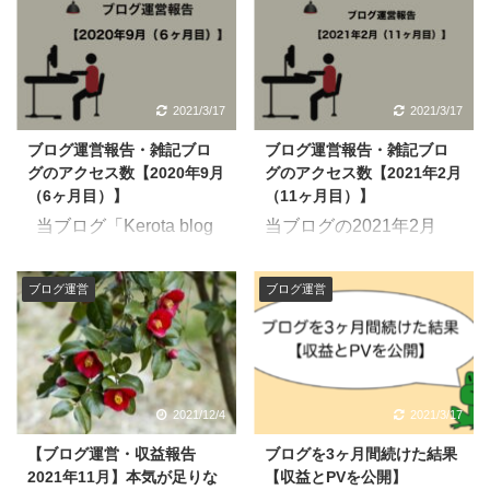
2021/3/17
2021/3/17
ブログ運営報告・雑記ブロ
ブログ運営報告・雑記ブロ
グのアクセス数【2020年9月
グのアクセス数【2021年2月
（6ヶ月目）】
（11ヶ月目）】
当ブログ「Kerota blog
当ブログの2021年2月
｜社畜カエルの雑記ブロ
（11ヶ月目）のアクセス
グ」を運営している、ケ
数、収益を公開いたしま
ブログ運営
ブログ運営
ロ太と申します。 本日
す。 毎月このような結
は、2020年9月の運営報
果を包み隠さず公開して
告をしたいと思います。
いるので、興味のある方
この記事を書いてる人
はみてください。 なん
本業はサラリーマン（医
のスキルも非正規会社員
2021/12/4
2021/3/17
療施設勤務）。 特に取り
が副業でブログをすると
【ブログ運営・収益報告
ブログを3ヶ月間続けた結果
柄もないけど、ブログ頑
こうなるよ〜。てきなリ
2021年11月】本気が足りな
【収益とPVを公開】
張って経済的にも自由に
アルな数字がわかりま