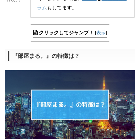
けろたそ
ラム
もしてます。
クリックしてジャンプ！
[
表示
]
『部屋まる。』の特徴は？