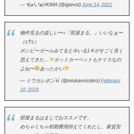
— ٩(๑❛ᴗ❛๑)۶KIMA (@qpevol)
June 14, 2021
物件見るの楽しい〜♪『部屋まる。』いいなぁ〜
（≧∇≦）
ボンビーガールみてると今いる1Ｒがすごく良く
思えてきた…
ホットカーペットもナイスなの
よね〜
あったかい
— ミウカレポン
(@miukaresisters)
February
10, 2019
部屋まるはまじでおススメです。
めちゃくちゃ初期費用抑えてくれたし、家賃安