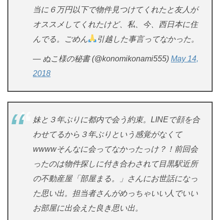
当に６万円以下で物件見つけてくれたと友人が
オススメしてくれたけど、私、今、西日本に住
んでる。ごめん
引越した事言ってなかった。
— ぬこ様の秘書 (@konomikonami555)
May 14,
2018
妹と３年ぶりに都内で会う約束。LINEで顔を合
わせてるから３年ぶりという感覚がなくて
wwwwそんなに会ってなかったっけ？！前回会
ったのは物件探しに付き合わされて目黒駅近所
の不動産屋「部屋まる。」さんにお世話になっ
た思い出。担当者さんがめっちゃいい人でいい
お部屋に出会えた良き思い出。