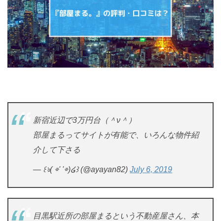
新宿近辺で3万円台（＾ν＾）
部屋まるってサイトが有能で、いろんな物件紹
介して下さる
— ꒰ঌ( ⌯' '⌯)໒꒱ (@ayayan82)
July 6, 2019
目黒駅近所の部屋まるという不動産屋さん、本