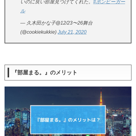
いのに良い部屋見つけてくれた。
#ボンビーガー
ル
— 久木田かな子@12/23〜26舞台
(@cookiekukkie)
July 21, 2020
『部屋まる。』のメリット