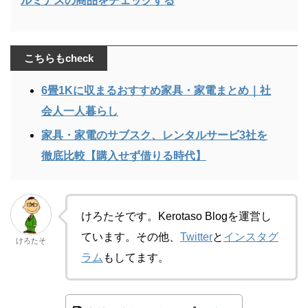
ルミナスの商品をチェックする
こちらもcheck
6畳1Kに収まるおすすめ家具・家電まとめ｜社
会人一人暮らし
家具・家電のサブスク、レンタルサービ3社を
徹底比較【購入せず借りる時代】
けろたそです。Kerotaso Blogを運営し
ています。その他、
Twitter
と
インスタグ
けろたそ
ラム
もしてます。