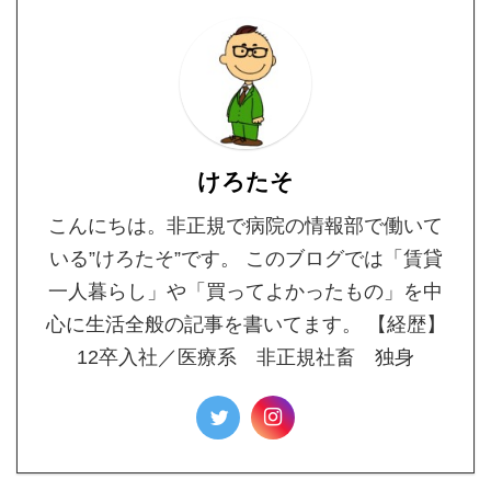
だから、僕も一人暮らし
して10年がたちそうなん
だけど、「いかに物を減
らすか」が重要になって
くる。逆に減らしすぎて
不便になったら、それは
けろたそ
元も子もない。 なので6
畳1Kの部屋で買ってよか
こんにちは。非正規で病院の情報部で働いて
った家具を紹介してい ...
いる”けろたそ”です。 このブログでは「賃貸
一人暮らし」や「買ってよかったもの」を中
心に生活全般の記事を書いてます。 【経歴】
12卒入社／医療系 非正規社畜 独身