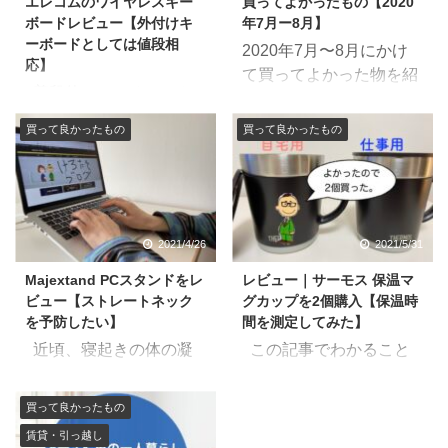
エレコムのワイヤレスキー
買ってよかったもの【2020
ボードレビュー【外付けキ
年7月ー8月】
ーボードとしては値段相
2020年7月〜8月にかけ
応】
て買ってよかった物を紹
普段使っているノート
介します。 節約中じゃ
PCに外付けキーボード
なかったけ？と思えるほ
買って良かったもの
買って良かったもの
をつけてみたのでレビュ
ど買ってしまいました。
ーしていく。 タイトルの
でも後悔しないものば
通り値段相応の商品だっ
かりです。 この記事を
たので、個人的な感想も
書いてる人 新卒から７年
含め紹介していきたい。
間、無駄使いのしすぎで
2021/4/26
2021/5/31
僕が外付けキーボード
貯金ができなかった社
Majextand PCスタンドをレ
レビュー｜サーモス 保温マ
に求めることは下記。
畜。 Twitter（＠ケロ）
ビュー【ストレートネック
グカップを2個購入【保温時
Bluetoothであること テ
Instagram（＠ケロ） >>
を予防したい】
間を測定してみた】
ンキーがあること 価格が
買って後悔したもの【高
近頃、寝起きの体の凝
この記事でわかること
4,000〜5,000円以内であ
額な物・安い物も一緒に
りがエグい。僕も30代に
サーモス 保温マグカップ
ること まずBluetoothで
紹介】 >>暮らしを豊か
なり若者とおっさんの境
の保温時間を知りたい サ
あることだけど、パソコ
買って良かったもの
にしてくれる、おすすめ
目に突入した。20代のよ
ーモス 保温マグカップが
ン周りの配線をできるだ
日用品【2020年最新】
賃貸・引っ越し
うにはもういかない。 こ
冷たい飲み物にも使える