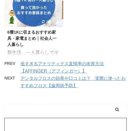
けすっきりさせたい。 そ
>>東京へ買 ...
りの原因はおそらくデス
の？ サーモス 保温マグ
のためにはワイヤレスで
クワークの影響が大き
カップの口コミ こんに
ノートPCと接続させよ
い。本業は事務員なので
ちは、けろたそです。 先
2021/12/7
うと思う。 あとテンキ
ブログ作業を合わせる
日、サーモス保温マグカ
ー ...
6畳1Kに収まるおすすめ家
と、机に座ってパソコン
ップ 350ml（カラー：エ
具・家電まとめ｜社会人一
をする時間は1日軽く１
スプレッソ）を購入しま
人暮らし
０時間は超える。こり
した。 最初は会社で飲
新生活、一人暮らしでそ
ゃ、肩も凝るわけだ。
むコーヒーを保温するた
ろえるべきおすすめ家
なので、家のPC周りの
めのマグカップが欲しく
PREV
低すぎるアナリティクス直帰率の改善方法
具・配置について紹介し
作業環境を変えていこう
て購入しましたが、使っ
【AFFINGER（アフィンガー）】
ていきたい。 一人暮ら
と思う。 まずは
ていくうちに思ったより
NEXT
デンタルフロスの効果や口コミは？ 実際に使ったお
し、特に新生活をスター
Majextand PCスタンドを
よかったので、家用も購
すすめフロス【歯周病予防】
トしたばかりの頃は、張
購入したのでレビューし
入してしまいました。
り切ってしまいあれこれ
ていく。 けろたそけろ
たまちん今後は ...
揃えてしまう人が多いん
たそです。Kerotaso Bl ...
だ。ただ賃貸ってみんな
の思ったより、部屋が狭
い。たぶん一番多い広さ
が6畳1K、または1R。