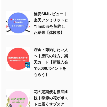
格安SIMレビュー｜
楽天アンミリットと
Y!mobileを契約し
た結果【体験談】
貯金・節約したい人
へ｜庶民の味方、楽
天カード【新規入会
で5,000ポイントを
もらう】
花の定期便を徹底比
較｜季節の花がポス
トに届くサブスク