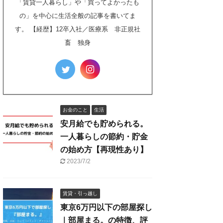
「賃貸一人暮らし」や「買ってよかったも
の」を中心に生活全般の記事を書いてま
す。 【経歴】12卒入社／医療系 非正規社
畜 独身
お金のこと
生活
安月給でも貯められる。
一人暮らしの節約・貯金
の始め方【再現性あり】
2023/7/2
賃貸・引っ越し
東京6万円以下の部屋探し
｜部屋まる。の特徴、評